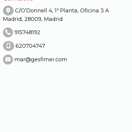
C/O’Donnell 4, 1ª Planta, Oficina 3 A
Madrid,
28009,
Madrid
915748192
620704747
mar
gesfimer.com