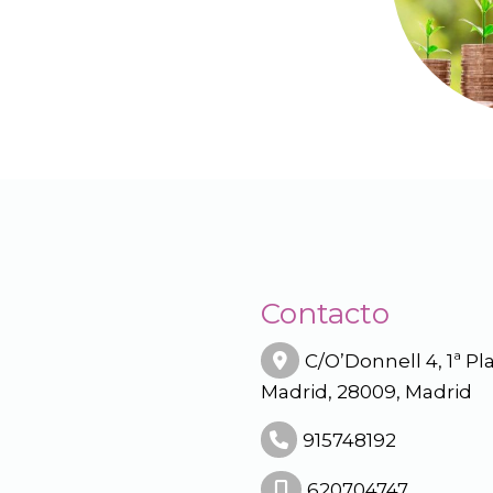
Contacto
C/O’Donnell 4, 1ª Pla
Madrid,
28009,
Madrid
915748192
620704747